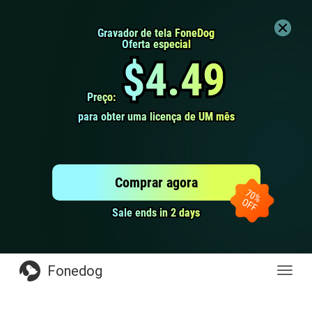
Gravador de tela FoneDog
Gravador de tela FoneDog
Oferta especial
Oferta especial
$4.49
$4.49
Preço:
Preço:
para obter uma licença de UM mês
para obter uma licença de UM mês
Comprar agora
Sale ends in 2 days
Sale ends in 2 days
Fonedog
naveg
de
altern