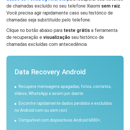
de chamadas excluído no seu telefone Xiaomi
sem raiz
.
Você precisa agir rapidamente caso seu histórico de
chamadas seja substituído pelo telefone.
Clique no botão abaixo para
teste grátis
a ferramenta
de recuperação e
visualização
seu histórico de
chamadas excluídas com antecedência.
Data Recovery Android
Recupere mensagens apagadas, fotos, contatos,
vídeos, WhatsApp e assim por diante.
Encontre rapidamente dados perdidos e excluídos
no Android com ou sem root.
Compatível com dispositivos Android 6000+.