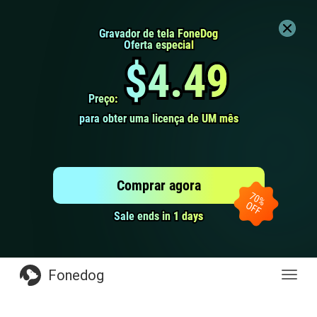
Gravador de tela FoneDog
Gravador de tela FoneDog
Oferta especial
Oferta especial
$4.49
$4.49
Preço:
Preço:
para obter uma licença de UM mês
para obter uma licença de UM mês
Comprar agora
Sale ends in 1 days
Sale ends in 1 days
Fonedog
naveg
de
altern