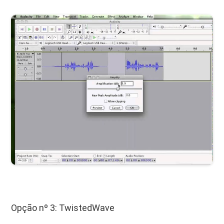
Opção nº 3: TwistedWave