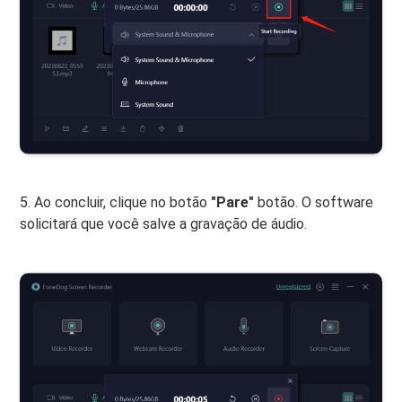
5. Ao concluir, clique no botão
"Pare"
botão. O software
solicitará que você salve a gravação de áudio.