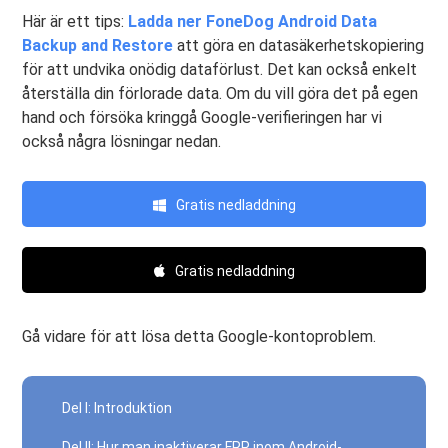
Här är ett tips:
Ladda ner FoneDog Android Data
Backup and Restore
att göra en datasäkerhetskopiering
för att undvika onödig dataförlust. Det kan också enkelt
återställa din förlorade data. Om du vill göra det på egen
hand och försöka kringgå Google-verifieringen har vi
också några lösningar nedan.
Gratis nedladdning
Gratis nedladdning
Gå vidare för att lösa detta Google-kontoproblem.
Del I: Introduktion
Del II: Hur man inaktiverar FRP inom Android-