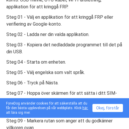
applikation för att kringgå FRP.
Steg 01 - Välj en applikation för att kringgå FRP eller
verifiering av Google-konto.
Steg 02 - Ladda ner din valda applikation.
Steg 03 - Kopiera det nedladdade programmet till det på
din USB.
Steg 04 - Starta om enheten.
Steg 05 - Välj engelska som valt språk.
Steg 06 - Tryck på Nästa.
Steg 07 - Hoppa över skärmen för att sätta i ditt SIM-
kort.
FoneDog använder cookies för att säkerställa att du
Okej, förstår
får den bästa upplevelsen på vår webbplats. Klick
här.
Steg 08 - Anslut din enhet till den i ditt Wi-Fi-nätverk.
att lära sig mer.
Steg 09 - Markera rutan som anger att du godkänner
villkoren ovan.