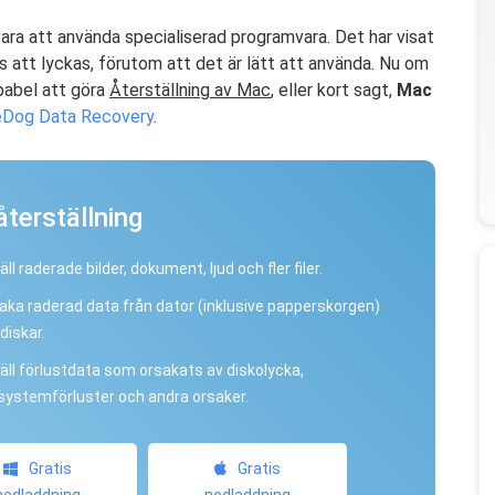
 vara att använda specialiserad programvara. Det har visat
s att lyckas, förutom att det är lätt att använda. Nu om
pabel att göra
Återställning av Mac
, eller kort sagt,
Mac
Dog Data Recovery
.
terställning
ll raderade bilder, dokument, ljud och fler filer.
lbaka raderad data från dator (inklusive papperskorgen)
diskar.
äll förlustdata som orsakats av diskolycka,
systemförluster och andra orsaker.
Gratis
Gratis