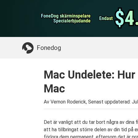
WhatsApp överföring
$4
$4
FoneDog skärminspelare
FoneDog skärminspelare
iPhone Cleaner
Endast
Endast
Specialerbjudande
Specialerbjudande
Något du kan behöva:
Rensa upp Mac
>>
Åt
Fonedog
Mac Undelete: Hur m
Mac
Av Vernon Roderick, Senast uppdaterad:
Ju
Det är vanligt att du tar bort några av dina fi
att ha tillbringat större delen av din tid på
förlora dem permanent, eftersom det är pra