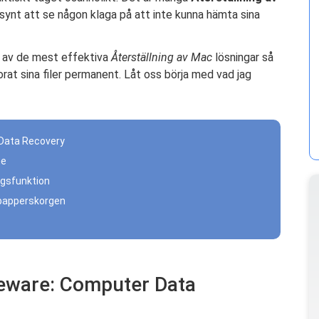
lsynt att se någon klaga på att inte kunna hämta sina
a av de mest effektiva
Återställning av Mac
lösningar så
orat sina filer permanent. Låt oss börja med vad jag
 Data Recovery
ne
ngsfunktion
n papperskorgen
eeware: Computer Data