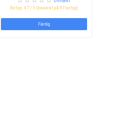
Utmärkt
Betyg:
4.7
/ 5 (baserat på
97
betyg)
Färdig