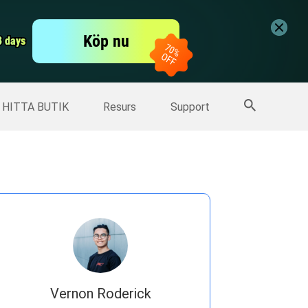
er
Free Video Editor
Köp nu
er
3 days
3 days
Fler produkter
HITTA BUTIK
Resurs
Support
Vernon Roderick