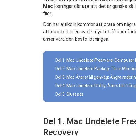
Mac
lösningar där ute att det är ganska säl
filer.
Den här artikeln kommer att prata om någr
att du inte blir en av de mycket få som förl
anser vara den bästa lösningen.
Del 1. Mac Undelete Freeware: Computer
Del 2. Mac Undelete Backup: Time Machi
Del 3. Mac Återställ genväg: Ångra raderi
Del 4. Mac Undelete Utility: Återställ frå
Del 5. Slutsats
Del 1. Mac Undelete Fr
Recovery