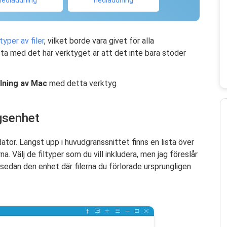
nedladdning
nedladdning
typer av filer
, vilket borde vara givet för alla
a med det här verktyget är att det inte bara stöder
lning av Mac
med detta verktyg
ngsenhet
r. Längst upp i huvudgränssnittet finns en lista över
na. Välj de filtyper som du vill inkludera, men jag föreslår
j sedan den enhet där filerna du förlorade ursprungligen