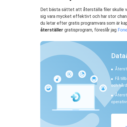
Det bästa sättet att återställa filer skulle
sig vara mycket effektivt och har stor chan
du letar efter gratis programvara som är ka
återställer
gratisprogram, föreslår jag
Fone
Dataå
Återstä
Få til
och hård
Återst
operativ