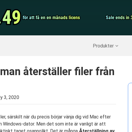
Video Convert
.49
.49
för att få en en månads licens
för att få en en månads licens
Screen Record
Sale ends in 
Sale ends in 
erställ raderade data
>>
IPhone Backup
>>
Produkter
an återställer filer från
ly 3, 2020
ler, särskilt när du precis börjar vänja dig vid Mac efter
 en Windows-dator. Men det som inte är vanligt är att
ktiskt taget osannolikt. Det är många
Återställning av