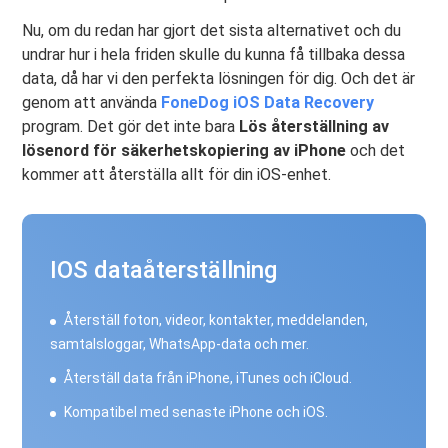
Nu, om du redan har gjort det sista alternativet och du
undrar hur i hela friden skulle du kunna få tillbaka dessa
data, då har vi den perfekta lösningen för dig. Och det är
genom att använda
FoneDog iOS Data Recovery
program. Det gör det inte bara
Lös återställning av
lösenord för säkerhetskopiering av iPhone
och det
kommer att återställa allt för din iOS-enhet.
IOS dataåterställning
Återställ foton, videor, kontakter, meddelanden,
samtalsloggar, WhatsApp-data och mer.
Återställ data från iPhone, iTunes och iCloud.
Kompatibel med senaste iPhone och iOS.