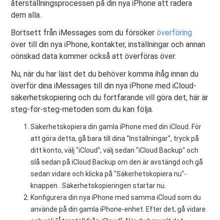
återställningsprocessen på din nya iPhone att radera
dem alla.
Bortsett från iMessages som du försöker
överföring
över till din nya iPhone, kontakter, inställningar och annan
oönskad data kommer också att överföras över.
Nu, när du har läst det du behöver komma ihåg innan du
överför dina iMessages till din nya iPhone med iCloud-
säkerhetskopiering och du fortfarande vill göra det, här är
steg-för-steg-metoden som du kan följa.
Säkerhetskopiera din gamla iPhone med din iCloud. För
att göra detta, gå bara till dina "Inställningar", tryck på
ditt konto, välj "iCloud", välj sedan "iCloud Backup" och
slå sedan på iCloud Backup om den är avstängd och gå
sedan vidare och klicka på "Säkerhetskopiera nu"-
knappen . Säkerhetskopieringen startar nu.
Konfigurera din nya iPhone med samma iCloud som du
använde på din gamla iPhone-enhet. Efter det, gå vidare