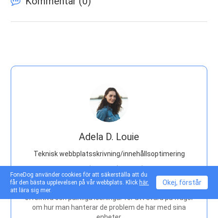
Kommentar (
0
)
Adela D. Louie
Teknisk webbplatsskrivning/innehållsoptimering
Sjunger, ler, överraskar varje dag!
FoneDog använder cookies för att säkerställa att du
Okej, förstår
får den bästa upplevelsen på vår webbplats. Klick
här.
Så som teknisk skribent är det min plikt att samla in
att lära sig mer.
effektiva och pålitliga lösningar för att svara på frågor
om hur man hanterar de problem de har med sina
enheter.