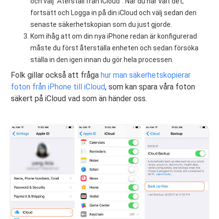
och välj "Återställ från iCloud". När du har valt det,
fortsätt och Logga in på din iCloud och välj sedan den
senaste säkerhetskopian som du just gjorde.
Kom ihåg att om din nya iPhone redan är konfigurerad
måste du först återställa enheten och sedan försöka
ställa in den igen innan du gör hela processen.
Folk gillar också att fråga
hur man säkerhetskopierar
foton från iPhone till iCloud
, som kan spara våra foton
säkert på iCloud vad som än händer oss.