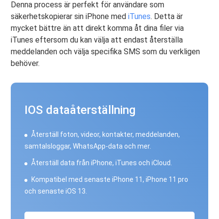
Denna process är perfekt för användare som
säkerhetskopierar sin iPhone med
iTunes
. Detta är
mycket bättre än att direkt komma åt dina filer via
iTunes eftersom du kan välja att endast återställa
meddelanden och välja specifika SMS som du verkligen
behöver.
IOS dataåterställning
Återställ foton, videor, kontakter, meddelanden,
samtalsloggar, WhatsApp-data och mer.
Återställ data från iPhone, iTunes och iCloud.
Kompatibel med senaste iPhone 11, iPhone 11 pro
och senaste iOS 13.