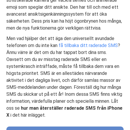
sofistikerade kamera ger vackra selfies och animerade
emoji som speglar ditt ansikte. Den har till och med ett
avancerat ansiktsigenkänningssystem för att öka
säkerheten. Dess pris kan ha höjt ögonbrynen hos många,
men de nya funktionerna gör verkligen rättvisa.
Men vad hjälper det att äga den universellt avundade
telefonen om du inte kan
få tillbaka ditt raderade SMS
?
Ännu värre är det om du har tappat bort dina sms.
Oavsett om du av misstag raderade SMS eller en
systemkrasch inträffade, måste få tillbaka dem vara en
högsta prioritet. SMS är en allestädes närvarande
aktivitet i det dagliga livet, och därför samlas massor av
SMS-meddelanden under dagen. Föreställ dig hur många
SMS du skickar ut på ett år! Inom dessa SMS finns viktig
information, värdefulla planer och speciella minnen. Låt
oss se
hur man återställer raderade SMS från iPhone
X
i det här inlägget.