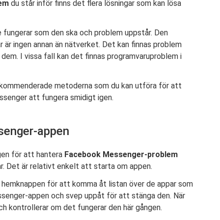
lem
du står inför finns det flera lösningar som kan lösa
inte fungerar som den ska och problem uppstår. Den
ar är ingen annan än nätverket. Det kan finnas problem
em. I vissa fall kan det finnas programvaruproblem i
 rekommenderade metoderna som du kan utföra för att
senger att fungera smidigt igen.
senger-appen
gen för att hantera
Facebook Messenger-problem
r. Det är relativt enkelt att starta om appen.
å hemknappen för att komma åt listan över de appar som
senger-appen och svep uppåt för att stänga den. När
h kontrollerar om det fungerar den här gången.