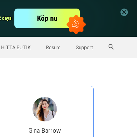
er
Free Video Editor
Köp nu
er
2 days
2 days
Fler produkter
HITTA BUTIK
Resurs
Support
Gina Barrow