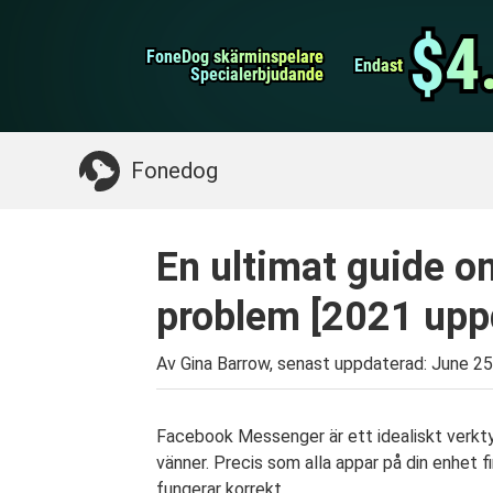
WhatsApp överföring
$4
$4
FoneDog skärminspelare
FoneDog skärminspelare
iPhone Cleaner
Endast
Endast
Specialerbjudande
Specialerbjudande
Något du kan behöva:
Rensa upp Mac
>>
Åt
Fonedog
En ultimat guide 
problem [2021 upp
Av Gina Barrow, senast uppdaterad:
June 25
Facebook Messenger är ett idealiskt verkt
vänner. Precis som alla appar på din enhet fi
fungerar korrekt.