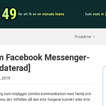
Video Convert
.49
.49
för att få en en månads licens
för att få en en månads licens
Screen Record
Sale ends in 
Sale ends in 
erställ raderade data
>>
IPhone Backup
>>
Produkter
om Facebook Messenger-
daterad]
, 2019
yg som möjliggör sömlös kommunikation med familj och
nns det tillfällen då den inte fungerar korrekt eller inte