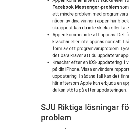
Appen kommer inte att skicka eller t
Facebook Messenger-problem
som 
ett mindre problem med programvara e
någon av dina vänner i appen har blo
skräppost kan du inte skicka eller ta
Appen kommer inte att öppnas. Det fi
kraschar eller inte öppnas normalt. I 
form av ett programvaruproblem. Lyckl
det bara kräver att du uppdaterar appe
Kraschar efter en iOS-uppdatering. I v
på din iPhone. Vissa användare rappo
uppdatering. I sådana fall kan det fin
här eftersom Apple kan erbjuda en up
du kan stöta på efter uppdateringen.
SJU Riktiga lösningar 
problem