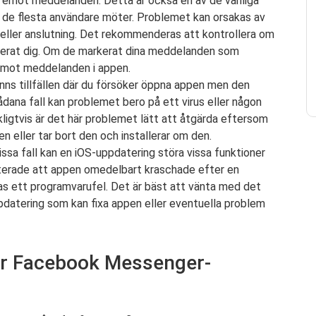
a emot meddelanden. Detta är också en av de vanliga
de flesta användare möter. Problemet kan orsakas av
ller anslutning. Det rekommenderas att kontrollera om
ckerat dig. Om de markerat dina meddelanden som
 emot meddelanden i appen.
nns tillfällen där du försöker öppna appen men den
sådana fall kan problemet bero på ett virus eller någon
igtvis är det här problemet lätt att åtgärda eftersom
n eller tar bort den och installerar om den.
issa fall kan en iOS-uppdatering störa vissa funktioner
rterade att appen omedelbart kraschade efter en
nas ett programvarufel. Det är bäst att vänta med det
pdatering som kan fixa appen eller eventuella problem
för Facebook Messenger-