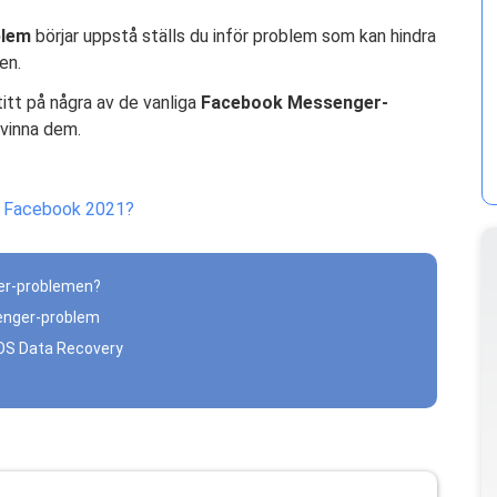
blem
börjar uppstå ställs du inför problem som kan hindra
en.
titt på några av de vanliga
Facebook Messenger-
rvinna dem.
å Facebook 2021?
ger-problemen?
senger-problem
OS Data Recovery