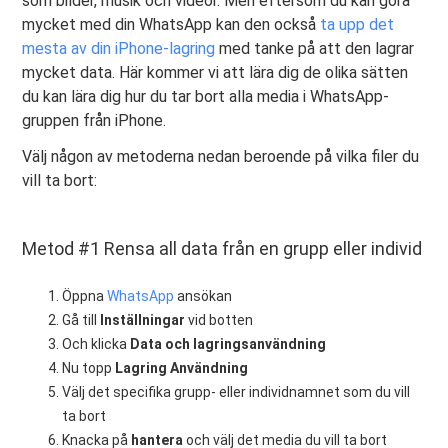
som bilder, musik och videor. Men eftersom du kan göra
mycket med din WhatsApp kan den också
ta upp det
mesta av din iPhone-lagring
med tanke på att den lagrar
mycket data. Här kommer vi att lära dig de olika sätten
du kan lära dig hur du tar bort alla media i WhatsApp-
gruppen från iPhone.
Välj någon av metoderna nedan beroende på vilka filer du
vill ta bort:
Metod #1 Rensa all data från en grupp eller individ
Öppna
WhatsApp
ansökan
Gå till
Inställningar
vid botten
Och klicka
Data och lagringsanvändning
Nu topp
Lagring Användning
Välj det specifika grupp- eller individnamnet som du vill
ta bort
Knacka på
hantera
och välj det media du vill ta bort