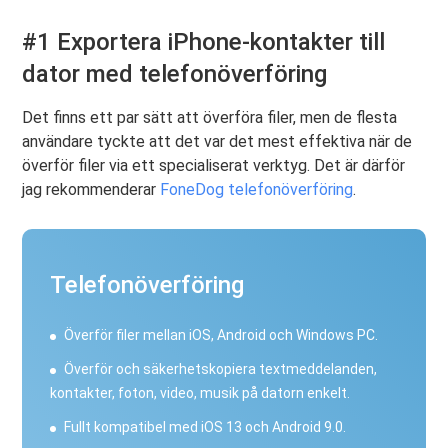
#1 Exportera iPhone-kontakter till
dator med telefonöverföring
Det finns ett par sätt att överföra filer, men de flesta
användare tyckte att det var det mest effektiva när de
överför filer via ett specialiserat verktyg. Det är därför
jag rekommenderar
FoneDog telefonöverföring
.
Telefonöverföring
Överför filer mellan iOS, Android och Windows PC.
Överför och säkerhetskopiera textmeddelanden,
kontakter, foton, video, musik på datorn enkelt.
Fullt kompatibel med iOS 13 och Android 9.0.