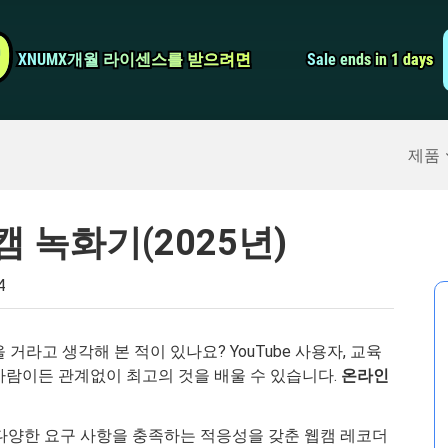
비디오 컨버터
9
9
XNUMX개월 라이센스를 받으려면
XNUMX개월 라이센스를 받으려면
Sale ends in 1 days
Sale ends in 1 days
스크린 레코더
구
>>
아이폰 백업
>>
제품
캠 녹화기(2025년)
4
거라고 생각해 본 적이 있나요? YouTube 사용자, 교육
사람이든 관계없이 최고의 것을 배울 수 있습니다.
온라인
 다양한 요구 사항을 충족하는 적응성을 갖춘 웹캠 레코더