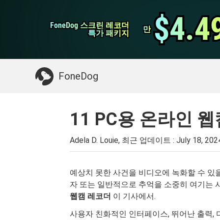
WhatsApp 전송
$4.4
$4.4
FoneDog 스크린 레코더
FoneDog 스크린 레코더
iPhone 클리너
만
만
특가 패키지
특가 패키지
필요한 것 :
Mac 정리
>>
삭제 된 데이터 복
FoneDog
11 PC용 온라인 웹
Adela D. Louie, 최근 업데이트 :
July 18, 202
예상치 못한 사건을 비디오에 녹화할 수 있을 
자 또는 일반적으로 추억을 소중히 여기는 
웹캠 레코더
이 기사에서.
사용자 친화적인 인터페이스, 뛰어난 출력,