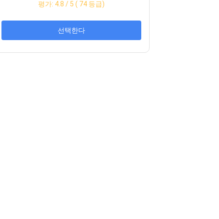
평가:
4.8
/ 5 (
74
등급)
선택한다