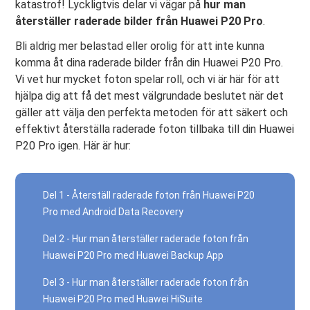
katastrof! Lyckligtvis delar vi vägar på
hur man
återställer raderade bilder från Huawei P20 Pro
.
Bli aldrig mer belastad eller orolig för att inte kunna
komma åt dina raderade bilder från din Huawei P20 Pro.
Vi vet hur mycket foton spelar roll, och vi är här för att
hjälpa dig att få det mest välgrundade beslutet när det
gäller att välja den perfekta metoden för att säkert och
effektivt återställa raderade foton tillbaka till din Huawei
P20 Pro igen. Här är hur:
Del 1 - Återställ raderade foton från Huawei P20
Pro med Android Data Recovery
Del 2 - Hur man återställer raderade foton från
Huawei P20 Pro med Huawei Backup App
Del 3 - Hur man återställer raderade foton från
Huawei P20 Pro med Huawei HiSuite