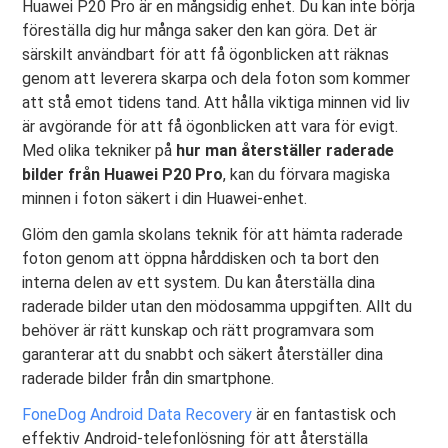
Huawei P20 Pro är en mångsidig enhet. Du kan inte börja
föreställa dig hur många saker den kan göra. Det är
särskilt användbart för att få ögonblicken att räknas
genom att leverera skarpa och dela foton som kommer
att stå emot tidens tand. Att hålla viktiga minnen vid liv
är avgörande för att få ögonblicken att vara för evigt.
Med olika tekniker på
hur man återställer raderade
bilder från Huawei P20 Pro
, kan du förvara magiska
minnen i foton säkert i din Huawei-enhet.
Glöm den gamla skolans teknik för att hämta raderade
foton genom att öppna hårddisken och ta bort den
interna delen av ett system. Du kan återställa dina
raderade bilder utan den mödosamma uppgiften. Allt du
behöver är rätt kunskap och rätt programvara som
garanterar att du snabbt och säkert återställer dina
raderade bilder från din smartphone.
FoneDog Android Data Recovery
är en fantastisk och
effektiv Android-telefonlösning för att återställa