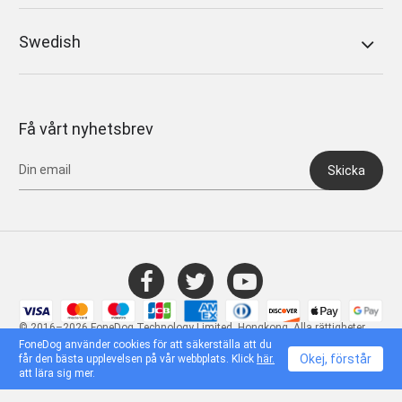
Swedish
Få vårt nyhetsbrev
Skicka
© 2016–2026 FoneDog Technology Limited, Hongkong. Alla rättigheter
förbehållna.
FoneDog använder cookies för att säkerställa att du
Okej, förstår
får den bästa upplevelsen på vår webbplats. Klick
här.
att lära sig mer.