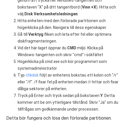
genom att trycka ner Windows-tangenten och
bokstaven "X" på ditt tangentbord (
Vinn +X
). Hitta och
välj
Disk
Verksamhetsledningen
.
Hitta enheten med den förlorade partitionen och
högerklicka på den. Navigera till dess egenskaper.
Gå till
Verktyg
fliken och leta efter fel eller optimera
diskfragmenteringen.
Vid det här laget öppnar du
CMD
miljö. Klicka på
Windows-tangenten och skriv "cmd" i sökfältet
Högerklicka på
cmd.exe
och kör programmet som
systemadministratör
Typ
chkdsk
följt av enhetens bokstav, ett kolon och "/r"
eller "/f". /f fixar fel på enheten medan /r hittar och fixar
dåliga sektorer på enheten.
Tryck på Enter och tryck sedan på bokstaven
Y
. Detta
kommer att be om ytterligare tillstånd. Skriv "Ja" om du
tillfrågas om godkännande under processen.
Detta bör fungera och lösa den förlorade partitionen.