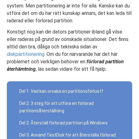
system. Men partitionering är inte för alla. Kanske kan du
utföra det om du har rätt kunskap annars, det kan leda till
raderad eller förlorad partition.
Konstigt nog kan din dators partitioner ibland gå vilse
eller raderas på grund av oönskade situationer. Det finns
alltid den bra, dåliga och tekniska sidan av
diskpartitionering
. Om du för närvarande har det här
problemet och verkligen behöver en
förlorad partition
återhämtning
, läs sedan vidare för att få hjälp.
Del 1. Vad kan orsaka en partitionsförlust?
Del 2. 3 steg för att utföra en förlorad
partitionsåterställning
Del 2. Återställ förlorad partition på Windows
Del 3. Använd TestDisk för att återställa förlorad