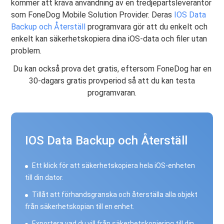
kommer att kräva användning av en tredjepartsleverantör
som FoneDog Mobile Solution Provider. Deras
IOS Data
Backup och Återställ
programvara gör att du enkelt och
enkelt kan säkerhetskopiera dina iOS-data och filer utan
problem.
Du kan också prova det gratis, eftersom FoneDog har en
30-dagars gratis provperiod så att du kan testa
programvaran.
IOS Data Backup och Återställ
Ett klick för att säkerhetskopiera hela iOS-enheten
till din dator.
Tillåt att förhandsgranska och återställa alla objekt
från säkerhetskopian till en enhet.
Exportera vad du vill från säkerhetskopiering till din