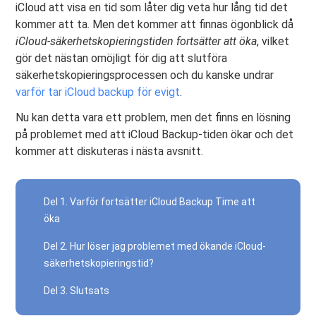
iCloud att visa en tid som låter dig veta hur lång tid det
kommer att ta. Men det kommer att finnas ögonblick då
iCloud-säkerhetskopieringstiden fortsätter att öka
, vilket
gör det nästan omöjligt för dig att slutföra
säkerhetskopieringsprocessen och du kanske undrar
varför tar iCloud backup för evigt
.
Nu kan detta vara ett problem, men det finns en lösning
på problemet med att iCloud Backup-tiden ökar och det
kommer att diskuteras i nästa avsnitt.
Del 1. Varför fortsätter iCloud Backup Time att
öka
Del 2. Hur löser jag problemet med ökande iCloud-
säkerhetskopieringstid?
Del 3. Slutsats